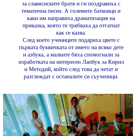
за славяснските братя и ги поздравиха с
тематична песен. А големите батковци и
каки им направиха драматизация на
приказка, която те трябваха да отгатнат
как се казва.
След което учениците подариха цвете с
първата буквичката от името на всяко дете
и азбука, а малките бяха спомогнали за
изработката на интересен Лапбук за Кирил
и Методий, който след това да четат и
разглеждат с останалите си съученици.