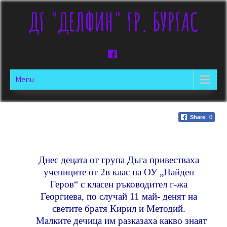
ДГ "ДЕЛФИН" ГР. БУРГАС
Menu
Share
0
Днес децата от група Дъга привестваха
учениците от 2в клас на ОУ „Найден
Геров“ с класен ръководител г-жа
Георгиева, по случай 11 май- денят на
светите братя Кирил и Методий.
Малките дечица им разказаха какво знаят