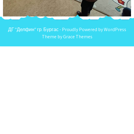
ДГ "Делфин" гр. Бургас - Proudly Powered by WordPress
Theme by Grace Themes