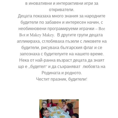
в иновативни и интерактивни игри за
откриватели.
Децата показаха много знания за народните
будители по забавен и интересен начин, с
необикновени програмируеми играчки – Bee
Bot и Makey Makey. В другите групи децата
апликираха, сглобяваха пъзели с ликовете на
будители, рисуваха българския флаг и се
запознаха с будителуите на нашето време.
Нека от най-ранна възраст децата да знаят
що е „будетел“ и да съхраняват любовта на
Родината и родното.
Честит празник, будители!