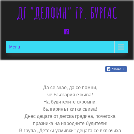
ДГ "ДЕЛФИН" ГР. БУРГАС
Menu
Share
0
Да се знае, да се помни,
че България е жива!
На будителите скромни,
българинът китка свива!
Днес децата от детска градина, почетоха
празника на народните будители!
В група „Детски усмивки“ децата се включиха