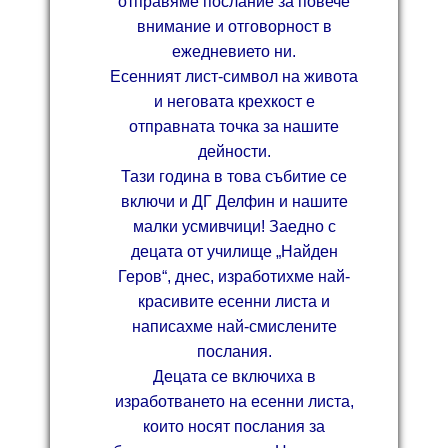
отправяме послание за повече
внимание и отговорност в
ежедневието ни.
Есенният лист-символ на живота
и неговата крехкост е
отправната точка за нашите
дейности.
Тази година в това събитие се
включи и ДГ Делфин и нашите
малки усмивчици! Заедно с
децата от училище „Найден
Геров“, днес, изработихме най-
красивите есенни листа и
написахме най-смислените
послания.
Децата се включиха в
изработването на есенни листа,
които носят послания за