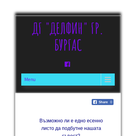
ДГ "ДЕЛФИН" ГР.
БУРГАС
Menu
Share
0
Възможно ли е едно есенно
листо да подбутне нашата
съвест?