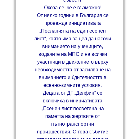
Окоза се, че е възможно!
От нялко години в България се
провежда инициативата
„Посланията на един есенен
лист“, която има за цел да насочи
вниманието на учениците,
водачите на МПС и на всички
участници в движението върху
необходимостта от засилване на
вниманието и бдителността в
есенно-зимните условия.
Децата от ДГ „Делфин“ се
включиха в инициативата
„Есенен лист“посветена на
паметта на жертвите от
пътнотранспортни
произшествия. С това събитие