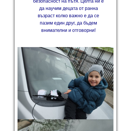
безопасност на пътя. Целта ни е
да научим децата от ранна
възраст колко важно е да се
пазим един друг, да бъдем
внимателни и отговорни!