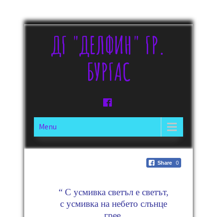
ДГ "ДЕЛФИН" ГР.
БУРГАС
Menu
Share
0
“ С усмивка светъл е светът,
с усмивка на небето слънце
грее.