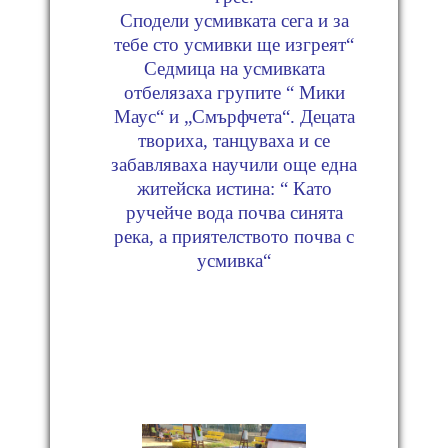
Сподели усмивката сега и за
тебе сто усмивки ще изгреят“
Седмица на усмивката
отбелязаха групите “ Мики
Маус“ и „Смърфчета“. Децата
твориха, танцуваха и се
забавляваха научили още една
житейска истина: “ Като
ручейче вода почва синята
река, а приятелството почва с
усмивка“