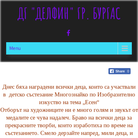
Skip
ДГ "ДЕЛФИН" ГР. БУРГАС
to
content
Menu
Share
0
Днес бяха наградени всички деца, които са участвали
в детско състезание Многознайко по Изобразително
изкуство на тема „Есен“
Отборът на художниците ни е много голям и звукът от
медалите се чува надалеч. Браво на всички деца за
прекрасните творби, които изработиха по време на
състезанието. Смело дерзайте напред, мили деца, и